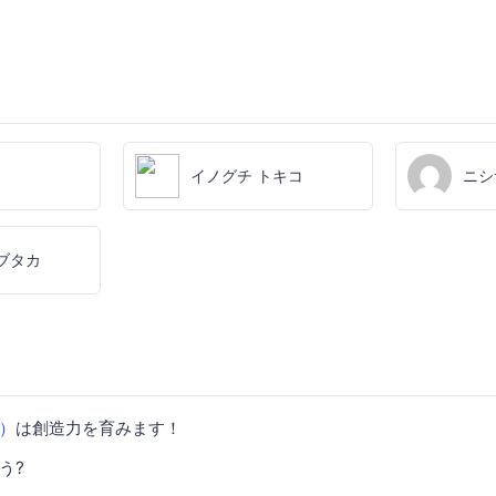
イノグチ トキコ
ニシ
ブタカ
）
は創造力を育みます！
う?