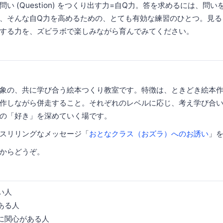
問い (Question) をつくり出す力=自Q力。答を求めるには、問い
は、そんな自Q力を高めるための、とても有効な練習のひとつ。見
る力を、ズビラボで楽しみながら育んでみてください。
象の、共に学び合う絵本つくり教室です。特徴は、ときどき絵本
作しながら併走すること。それぞれのレベルに応じ、考え学び合
分の「好き」を深めていく場です。
スリリングなメッセージ「
おとなクラス（おズラ）へのお誘い
」
からどうぞ。
い人
ある人
に関心がある人