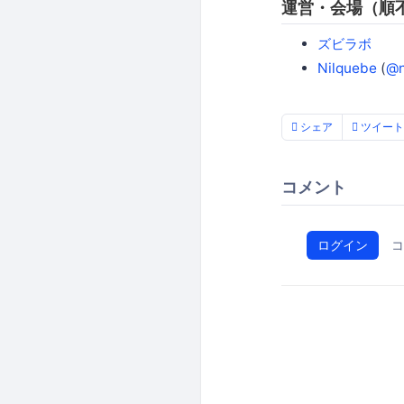
運営・会場（順
ズビラボ
Nilquebe
(
@n
シェア
ツイート
コメント
ログイン
コ